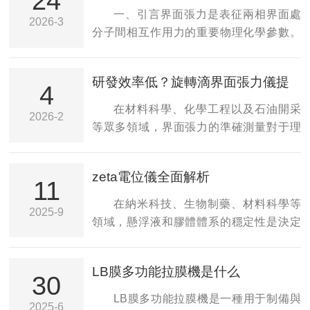
24
心算法
一、引言界面張力是表征兩相界面處
2026-3
分子間相互作用力的重要物理化學參數。
當界面張力降至低水平時，傳統的白金板
法、白金環法因重力作用占主導而無法獲
研發效率低？旋轉滴界面張力儀提
得準確測量。旋轉滴界面張力儀的出現解
4
升實驗速度與數據可靠性
決了這一難題：通過引入可控的離心力
在材料科學、化學工程以及石油開采
2026-2
場，將微弱的界面張力效應“放大”為可觀測
等眾多領域，界面張力的準確測量對于理
的液滴形變，從而實現對超低界面張力的
解物質間的相互作用和優化工藝過程至關
精確測量。這一技術自20世紀中葉問世以
重要。然而，傳統的界面張力測量方法往
zeta電位儀全面解析
來，經歷了從手動讀數到全自動圖像分
往面臨著諸多挑戰，如操作復雜、耗時長
11
析、從常壓到超高溫高壓、從經驗算法到
且數據可靠性難以保證，這些問題嚴重制
在納米科技、生物制藥、材料科學等
2025-9
微分方程精確求解的跨越式發展。現代旋
約了研發效率。幸運的是，隨著科技的進
領域，懸浮液和膠體體系的穩定性是決定
轉滴界面張力儀不僅能夠測量極低水平的
步，旋轉滴界面張力儀的出現為解決這些
產品性能與質量的關鍵。如何精準地評估
界面張力，還可...
難題提供了有效途徑，顯著提升了實驗速
和預測這種穩定性？答案隱藏在顆粒表面
LB膜多功能拉膜機是什么
度與數據可靠性。傳統界面張力測量方
一個名為“zeta電位”的關鍵參數中。而揭開
30
法，如吊環法和毛細管上升法，雖然經
這層神秘面紗的核心工具，便是zeta電位
LB膜多功能拉膜機是一種用于制備與
2025-6
典，但在實際操作中卻存在不少局限。這