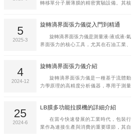
儀。本文將深入探討zeta電位儀的工作原
轉移單分子層薄膜的精密實驗設備。其核
些方法通常需要精細的手工操作，對實驗
理、技術核心、廣泛應用及操作要點，為
心功能是在氣-液界面(亞相)上通過可移動
人員的技能要求較高，...
您全面解析這一精密儀器。一、zeta電
擋板壓縮兩親性分子(如脂質、聚合物或納
旋轉滴界面張力儀從入門到精通
位：穩定性的“晴雨表”要理解zeta電位儀，
米顆粒)，形成高度有序的Langmuir單分子
5
首先必須認識zeta電位本身。當顆粒分散
膜，并借助精密機械傳動系統將單層或多
旋轉滴界面張力儀是測量液-液或液-氣
2025-3
在液體中時，其表面會因電離、離子吸附
層分子膜按預設參數(表面壓、提拉速度、
界面張力的核心工具，尤其在石油工業、
或分子解離而帶電。為了...
層數)垂直或水平轉移至固體基底，實現分
制藥和材料科學中應用廣泛。其通過高速
子級精度的薄膜組裝。該設備集成了表面
旋轉毛細管中的液滴，利用液滴形變與界
旋轉滴界面張力儀介紹
壓實時監測、溫控、電化學及原位光譜接
面張力的關系實現高精度測量。本文從基
4
口，廣泛應用于仿生材料、納米器件、生
礎原理、操作流程、高級技巧到行業應
旋轉滴界面張力儀是一種基于流體動
2024-12
物傳感器及功能涂層等前沿領域的研究與
用，系統解析如何掌握這一儀器的使用，
力學原理的高精度分析儀器，專用于測量
開發。一、設備核心功能1.單分...
并解決實際科研與工程問題。第一部分：
超低界面張力，該技術突破傳統方法的靈
基礎入門——原理與設備認知1.界面張力的
敏度限制，廣泛應用于石油開采中表面活
LB膜多功能拉膜機的詳細介紹
科學意義界面張力是兩種不相溶流體(如油
性劑篩選、納米乳液穩定性研究、藥物載
25
和水)接觸面分子間作用力的體現，直接影
體優化及表面活性劑吸附動力學分析，成
在當今快速發展的工業時代，包裝行
2024-6
響乳液穩定性、泡沫性能及油藏驅油效
為表征微乳液、超低張力體系的關鍵工
業作為連接生產與消費的重要環節，其自
率。例如，在三次采油中，界面張力需降
具。一、原理旋轉滴界面張力儀主要基于
動化和智能化水平日益受到重視。LB膜多