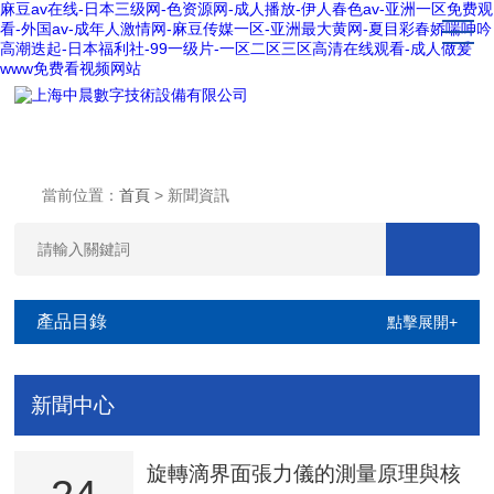
麻豆av在线-日本三级网-色资源网-成人播放-伊人春色av-亚洲一区免费观
看-外国av-成年人激情网-麻豆传媒一区-亚洲最大黄网-夏目彩春娇喘呻吟
高潮迭起-日本福利社-99一级片-一区二区三区高清在线观看-成人做爰
www免费看视频网站
當前位置：
首頁
> 新聞資訊
產品目錄
點擊展開+
新聞中心
旋轉滴界面張力儀的測量原理與核