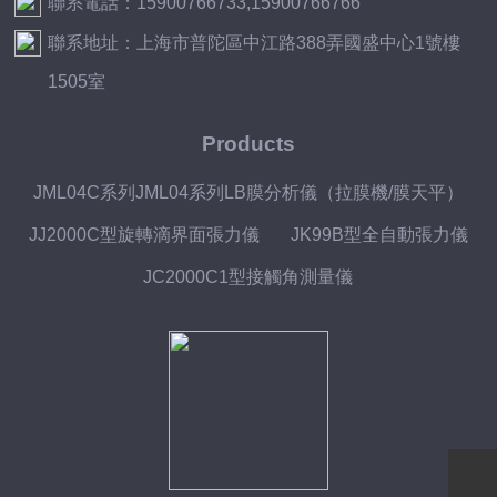
聯系電話：15900766733,15900766766
聯系地址：上海市普陀區中江路388弄國盛中心1號樓
1505室
Products
JML04C系列JML04系列LB膜分析儀（拉膜機/膜天平）
JJ2000C型旋轉滴界面張力儀
JK99B型全自動張力儀
JC2000C1型接觸角測量儀