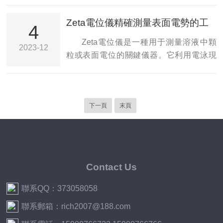
至超低值...
液滴在旋轉過程中所受到的力學平衡來測
功能拉膜機作為包裝機械領域的重要設
Zeta電位儀精確測量表面電勢的工
量界面張力。當兩種不同液體之間形成清
備，憑借其高效、精準和穩定的特點，為
4
具
晰的界面時，通過旋轉裝置使該液滴在界
各行各業提供了*的包裝支持。一、產品概
Zeta電位儀是一種用于測量溶液中顆
2023-12
面上旋轉。旋轉過程中，液滴會受到離心
述LB膜多功能拉膜機是一款集拉伸、封
粒或表面電位的關鍵儀器。它利用電泳現
力的作用，同時液滴的界面張力也會對其
口、割切等多項功能于一體的包裝機械。
象來確定顆粒或界面的電荷狀態，從而提
形狀和旋轉速度產生...
該機器采用先進的PLC控制系統，能夠自
供了重要的信息，如分散體系的穩定性、
動完成計數、打印日期、封切、貼標簽等
表面活性劑的效果以及顆粒之間的相互作
多種操作，大大提高了包裝效率和自動化
下一頁
末頁
用。工作原理基于電雙層理論和電泳現
水平。其高效節能、靈活多變、高品質包
象。在溶液中，帶電顆粒或界面會引起周
裝和安全可靠等特點，使它在食品、醫
圍電離物質的分布，形成電雙層。電雙層
藥、化妝品、電...
由一個緊密吸附在顆粒或表面上的靜電層
和一個遠離顆粒或表面的擴散層組成。當
Contact Us
外加電場作用于溶液時，帶電顆粒或界面
會發生電泳運動，其速度與電場強度及帶
聯系QQ：373058058
電狀態有關。通過測量顆粒或界面的電泳
聯系郵箱：rich2007@188.com
遷移速度，可以...